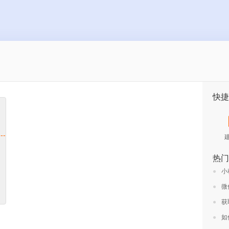
快捷
---
热门
●
小
●
微
●
获
●
如